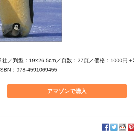
社／判型：19×26.5cm／頁数：27頁／価格：1000円
SBN：978-4591069455
アマゾンで購入