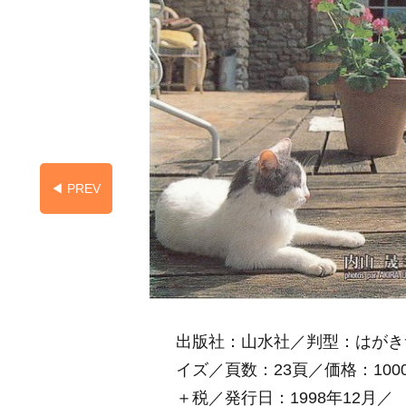
◀︎ PREV
出版社：山水社／判型：はがき
イズ／頁数：23頁／価格：100
＋税／発行日：1998年12月／