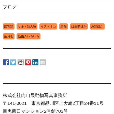
ブログ
ほ乳類
サル・類人猿
イヌ・ネコ
鳥類
は虫類ほか
魚類ほか
生息地
動物のいろいろ
株式会社内山晟動物写真事務所
〒141-0021 東京都品川区上大崎2丁目24番11号
目黒西口マンション2号館703号